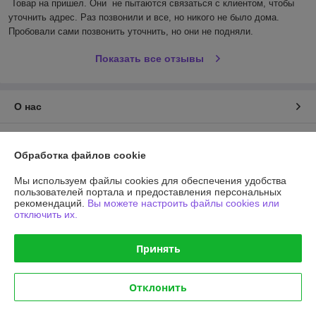
Товар на пришел. Они  не пытаются связаться с клиентом, чтобы 
уточнить адрес. Раз позвонили и все, но никого не было дома. 
Пробовали сами позвонить уточнить, но они не подняли.
Показать все отзывы
О нас
Контакты
Обработка файлов cookie
Доставка и оплата
Мы используем файлы cookies для обеспечения удобства
пользователей портала и предоставления персональных
рекомендаций.
Вы можете настроить файлы cookies или
График работы
отключить их.
Полная версия сайта
Принять
Политика обработки cookies
Отклонить
Сайт создан на платформе Deal.by