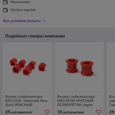
Наличными
Оплата картой
Все условия оплаты
Подобные товары компании
Втулка стабилизатора
Втулка стабилизатора
Вту
ВАЗ-2123, Chevrolet Niva
МАЗ 36*56 КРАСНЫЙ
нов
(6шт) КРАСНЫЙ
ПОЛИУРЕТАН серия
Га
ПОЛИУРЕТАН
DRIVE 2 шт
По
25
15
25
руб./комплект
руб./комплект
ПР