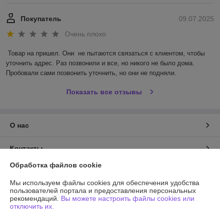
Покупатель
09.07.2025
Очень плохо
Товар на пришел. Они  не пытаются связаться с клиентом, чтобы 
уточнить адрес. Раз позвонили и все, но никого не было дома. 
Пробовали сами позвонить уточнить, но они не подняли.
Показать все отзывы
О нас
Контакты
Обработка файлов cookie
Доставка и оплата
Мы используем файлы cookies для обеспечения удобства
пользователей портала и предоставления персональных
График работы
рекомендаций.
Вы можете настроить файлы cookies или
отключить их.
Полная версия сайта