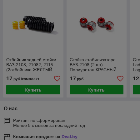
Отбойник задней стойки
Стойка стабилизатора
Сто
ВАЗ-2108, 21082, 2115
ВАЗ-2108 (2 шт)
Lad
(2отбойника ЖЕЛТЫЙ
Полиуретан КРАСНЫЙ
Log
ПОЛИУРЕТАН
усиленная
Alm
17
17
12
руб./комплект
руб.
+2пыльника ЧЕРНЫЙ)
запатентованная
аллюминевая арматура
Купить
Купить
О нас
Рейтинг не сформирован
Менее 5 отзывов за последний год
Компания продает на
Deal.by