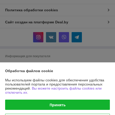
Политика обработки cookies
Сайт создан на платформе Deal.by
Информация для покупателя
Юридическое лицо:
Общество с ограниченной ответственностью
"АГРОТЕХГРУПП"
Обработка файлов cookie
220055, г. Минск, проезд Масюковщина, д. 4, каб. 37
Мы используем файлы cookies для обеспечения удобства
Регистрационный номер ЕГР: 192786651
пользователей портала и предоставления персональных
рекомендаций.
Вы можете настроить файлы cookies или
УНП: 192786651
отключить их.
Регистрационный орган: Минский горисполком, 8 017 2043106
Принять
Дата регистрации компании: 13.03.2017
Местонахождение книги жалоб и предложений: проезд Масюковщина,