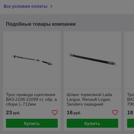
Все условия оплаты
Подобные товары компании
Трос привода сцепления
Шланг тормозной Lada
Тро
ВАЗ-2108-21099 ст. обр. в
Largus, Renault Logan,
ВАЗ
сборе L-712мм
Sandero передний
790
Ор
23
16
18
руб.
руб.
Купить
Купить