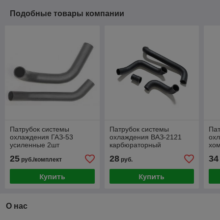
Подобные товары компании
Патрубок системы
Патрубок системы
Пат
охлаждения ГАЗ-53
охлаждения ВАЗ-2121
охл
усиленные 2шт
карбюраторный
хом
двигатель усиленные 4шт
ус
25
28
34
руб./комплект
руб.
Купить
Купить
О нас