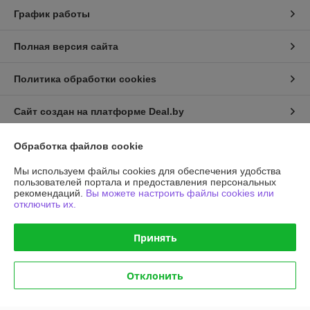
График работы
Полная версия сайта
Политика обработки cookies
Сайт создан на платформе Deal.by
Обработка файлов cookie
Мы используем файлы cookies для обеспечения удобства
пользователей портала и предоставления персональных
рекомендаций.
Вы можете настроить файлы cookies или
отключить их.
Информация для покупателя
Юридическое лицо:
Общество с ограниченной ответственностью
"АГРОТЕХГРУПП"
Принять
220055, г. Минск, проезд Масюковщина, д. 4, каб. 37
Регистрационный номер ЕГР: 192786651
Отклонить
УНП: 192786651