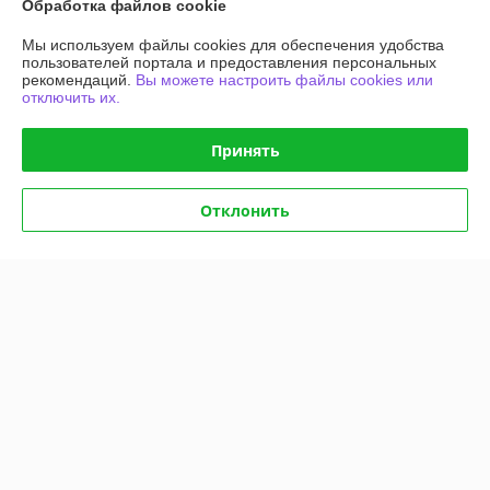
Обработка файлов cookie
Доставка и оплата
Мы используем файлы cookies для обеспечения удобства
пользователей портала и предоставления персональных
График работы
рекомендаций.
Вы можете настроить файлы cookies или
отключить их.
Полная версия сайта
Принять
Политика обработки cookies
Отклонить
Сайт создан на платформе Deal.by
Информация для покупателя
Юридическое лицо:
Общество с ограниченной ответственностью
"АГРОТЕХГРУПП"
220055, г. Минск, проезд Масюковщина, д. 4, каб. 37
Регистрационный номер ЕГР: 192786651