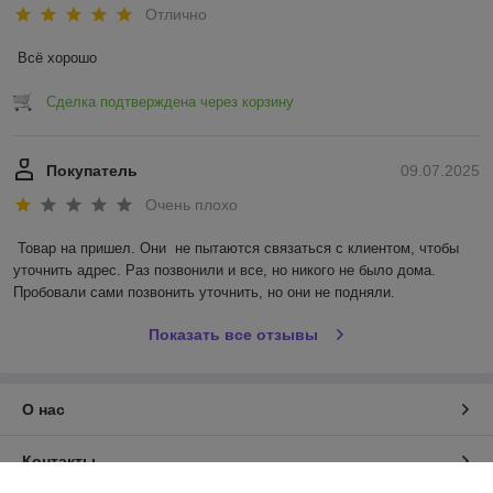
Отлично
Всё хорошо
Сделка подтверждена через корзину
Покупатель
09.07.2025
Очень плохо
Товар на пришел. Они  не пытаются связаться с клиентом, чтобы 
уточнить адрес. Раз позвонили и все, но никого не было дома. 
Пробовали сами позвонить уточнить, но они не подняли.
Показать все отзывы
О нас
Контакты