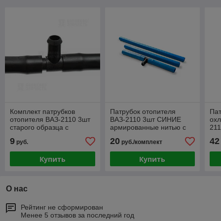
Комплект патрубков
Патрубок отопителя
Пат
отопителя ВАЗ-2110 3шт
ВАЗ-2110 3шт СИНИЕ
охл
старого образца с
армированные нитью с
211
тройником в сборе с
металлическим
ар
9
20
42
руб.
руб./комплект
хомутами
тройником
сил
Купить
Купить
О нас
Рейтинг не сформирован
Менее 5 отзывов за последний год