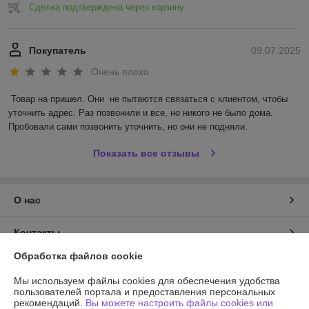
Сделка подтверждена через корзину
Покупатель
09.07.2025
Очень плохо
Товар на пришел. Они  не пытаются связаться с клиентом, чтобы 
уточнить адрес. Раз позвонили и все, но никого не было дома. 
Пробовали сами позвонить уточнить, но они не подняли.
Показать все отзывы
О нас
Контакты
Обработка файлов cookie
Доставка и оплата
Мы используем файлы cookies для обеспечения удобства
пользователей портала и предоставления персональных
График работы
рекомендаций.
Вы можете настроить файлы cookies или