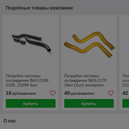
Подобные товары компании
Патрубок системы
Патрубок системы
Пат
охлаждения ВАЗ-2108,
охлаждения ВАЗ-2170
охл
2109, 21099 4шт
16кл (2шт) материал:
211
армированный 4 слоя
ар
16
40
42
руб./комплект
руб./комплект
силикон желтый-синий
сил
серия Comfo
Купить
Купить
О нас