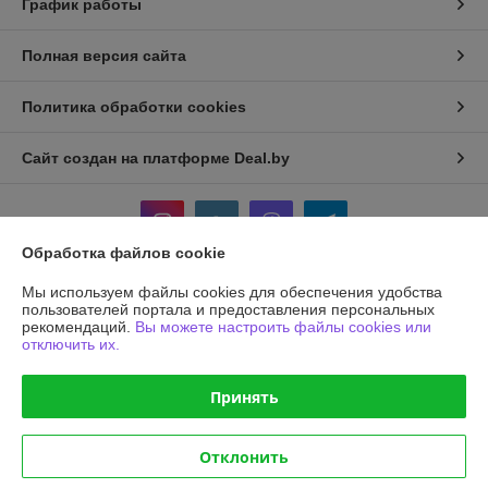
График работы
Полная версия сайта
Политика обработки cookies
Сайт создан на платформе Deal.by
Обработка файлов cookie
Мы используем файлы cookies для обеспечения удобства
Информация для покупателя
пользователей портала и предоставления персональных
рекомендаций.
Вы можете настроить файлы cookies или
Юридическое лицо:
Общество с ограниченной ответственностью
отключить их.
"АГРОТЕХГРУПП"
220055, г. Минск, проезд Масюковщина, д. 4, каб. 37
Принять
Регистрационный номер ЕГР: 192786651
УНП: 192786651
Отклонить
Регистрационный орган: Минский горисполком, 8 017 2043106