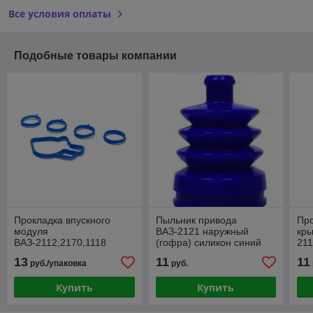
Все условия оплаты
Подобные товары компании
Прокладка впускного
Пыльник привода
Про
модуля
ВАЗ-2121 наружный
кры
ВАЗ-2112,2170,1118
(гофра) силикон синий
211
ресивера 5шт СИНИЙ
21
13
11
11
руб./упаковка
руб.
СИЛИКОН
СИ
Купить
Купить