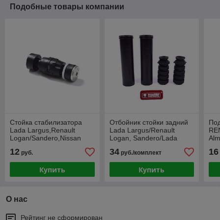
Подобные товары компании
Стойка стабилизатора
Отбойник стойки задний
Под
Lada Largus,Renault
Lada Largus/Renault
RE
Logan/Sandero,Nissan
Logan, Sandero/Lada
Alm
Almera (1 шт)
Xray/Nissan Almera в
пе
12
34
16
руб.
руб./комплект
сборе
Купить
Купить
О нас
Рейтинг не сформирован