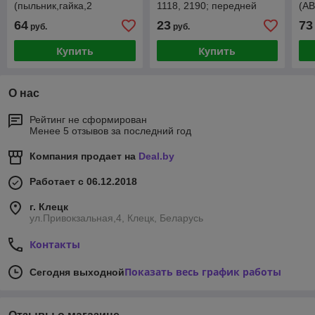
(пыльник,гайка,2
1118, 2190; передней
(AB
хомута,смазка)
балки ВАЗ-2110, 2170
(пы
64
23
73
руб.
руб.
(2шт) КРАСНЫЙ
хом
ПОЛИУРЕТАН
Купить
Купить
О нас
Рейтинг не сформирован
Менее 5 отзывов за последний год
Компания продает на
Deal.by
Работает с 06.12.2018
г. Клецк
ул.Привокзальная,4, Клецк, Беларусь
Контакты
Показать весь график работы
Сегодня выходной