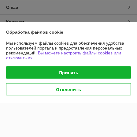
О нас
Контакты
Обработка файлов cookie
Доставка и оплата
Мы используем файлы cookies для обеспечения удобства
пользователей портала и предоставления персональных
График работы
рекомендаций.
Вы можете настроить файлы cookies или
отключить их.
Полная версия сайта
Принять
Политика обработки cookies
Отклонить
Сайт создан на платформе Deal.by
Информация для покупателя