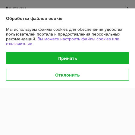
Контакты
Обработка файлов cookie
Доставка и оплата
Мы используем файлы cookies для обеспечения удобства
пользователей портала и предоставления персональных
График работы
рекомендаций.
Вы можете настроить файлы cookies или
отключить их.
Полная версия сайта
Принять
Политика обработки cookies
Отклонить
Сайт создан на платформе Deal.by
Информация для покупателя
Юридическое лицо:
Общество с ограниченной ответственностью
"АГРОТЕХГРУПП"