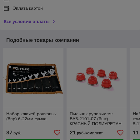
Оплата картой
Все условия оплаты
Подобные товары компании
Набор ключей рожковых
Пыльник рулевых тяг
На
(8пр) 6-22мм сумка
ВАЗ-2101-07 (6шт)
ком
КРАСНЫЙ ПОЛИУРЕТАН
8-1
37
21
11
руб.
руб./комплект