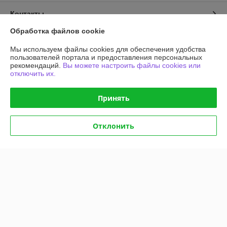
Контакты
Обработка файлов cookie
Доставка и оплата
Мы используем файлы cookies для обеспечения удобства
пользователей портала и предоставления персональных
График работы
рекомендаций.
Вы можете настроить файлы cookies или
отключить их.
Полная версия сайта
Принять
Политика обработки cookies
Отклонить
Сайт создан на платформе Deal.by
Информация для покупателя
Юридическое лицо:
Общество с ограниченной ответственностью
"АГРОТЕХГРУПП"