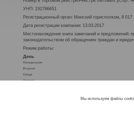
Номер в Торговом реестре/Реестре бытовых услуг: 4
УНП: 192786651
Регистрационный орган: Минский горисполком, 8 017
Дата регистрации компании: 13.03.2017
Местонахождение книги замечаний и предложений: п
законодательством об обращениях граждан и юридиче
Режим работы:
День
Понедельник
Вторник
Среда
Четверг
Пятница
Суббота
Мы используем файлы cookie
Воскресенье