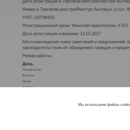
Дата регистрации в Торговом реестре/Реестре бытовы
Номер в Торговом реестре/Реестре бытовых услуг: 4
УНП: 192786651
Регистрационный орган: Минский горисполком, 8 017
Дата регистрации компании: 13.03.2017
Местонахождение книги замечаний и предложений: п
законодательством об обращениях граждан и юридиче
Режим работы:
День
Понедельник
Вторник
Среда
Четверг
Пятница
Суббота
Мы используем файлы cookie
Воскресенье