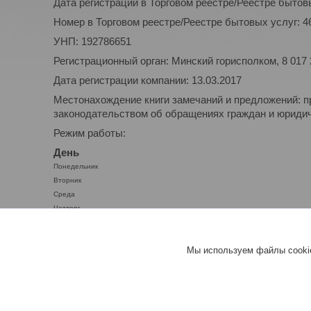
Дата регистрации в Торговом реестре/Реестре бытовы
Номер в Торговом реестре/Реестре бытовых услуг: 4
УНП: 192786651
Регистрационный орган: Минский горисполком, 8 017
Дата регистрации компании: 13.03.2017
Местонахождение книги замечаний и предложений: п
законодательством об обращениях граждан и юридиче
Режим работы:
День
Понедельник
Вторник
Среда
Четверг
Пятница
Суббота
Мы используем файлы cookie
Воскресенье