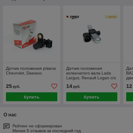
Датчик положения р/вала
Датчик положения
Дат
Chevrolet, Daewoo
коленчатого вала Lada
ВАЗ
Largus, Renault Logan с/о
дви
25
14
12
руб.
руб.
Купить
Купить
О нас
Рейтинг не сформирован
Менее 5 отзывов за последний год