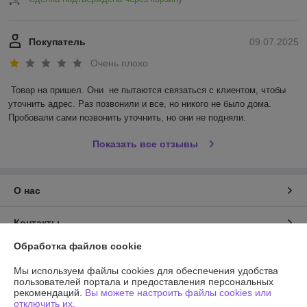
Покупатель
09.07.2025
Очень плохо
Товар на пришел. Они  не пытаются связаться с клиентом, чтобы 
уточнить адрес. Раз позвонили и все, но никого не было дома. 
Пробовали сами позвонить уточнить, но они не подняли.
Показать все отзывы
О нас
Контакты
Обработка файлов cookie
Доставка и оплата
Мы используем файлы cookies для обеспечения удобства
пользователей портала и предоставления персональных
График работы
рекомендаций.
Вы можете настроить файлы cookies или
отключить их.