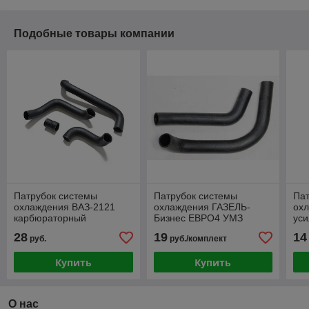
Подобные товары компании
Патрубок системы
Патрубок системы
Пат
охлаждения ВАЗ-2121
охлаждения ГАЗЕЛЬ-
охл
карбюраторный
Бизнес ЕВРО4 УМЗ
ус
двигатель усиленные 4шт
дв.4216 усиленные 2шт
28
19
14
руб.
руб./комплект
Купить
Купить
О нас