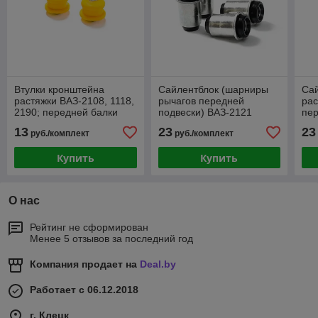
Втулки кронштейна
Сайлентблок (шарниры
Сай
растяжки ВАЗ-2108, 1118,
рычагов передней
рас
2190; передней балки
подвески) ВАЗ-2121
пер
ВАЗ-2110, 2170
(комплект 4шт нижние)
зад
13
23
23
руб./комплект
руб./комплект
099
12,
Купить
Купить
О нас
Рейтинг не сформирован
Менее 5 отзывов за последний год
Компания продает на
Deal.by
Работает с 06.12.2018
г. Клецк