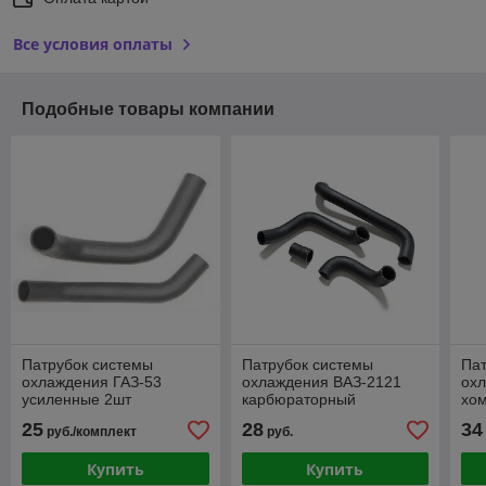
Все условия оплаты
Подобные товары компании
Патрубок системы
Патрубок системы
Пат
охлаждения ГАЗ-53
охлаждения ВАЗ-2121
охл
усиленные 2шт
карбюраторный
хом
двигатель усиленные 4шт
ус
25
28
34
руб./комплект
руб.
Купить
Купить