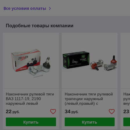
Все условия оплаты
Подобные товары компании
Наконечник рулевой тяги
Наконечник тяги рулевой
Нак
ВАЗ 1117-19, 2190
трапеции наружный
рул
наружный левый
(левый,правый) с
вну
крепежом ВАЗ-1117-1119
ВАЗ
22
34
23
руб.
руб.
Купить
Купить