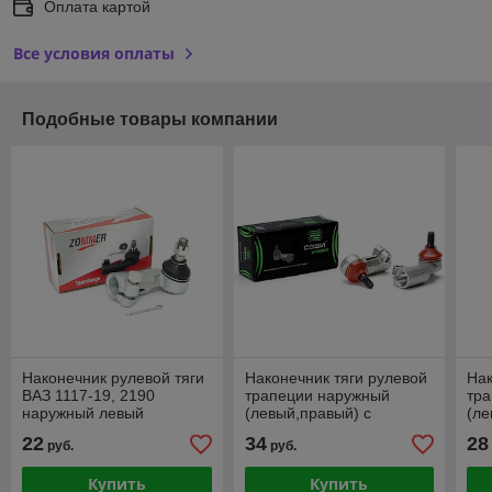
Оплата картой
Все условия оплаты
Подобные товары компании
Наконечник рулевой тяги
Наконечник тяги рулевой
Нак
ВАЗ 1117-19, 2190
трапеции наружный
тр
наружный левый
(левый,правый) с
(ле
крепежом ВАЗ-1117-1119
кр
22
34
28
руб.
руб.
Купить
Купить