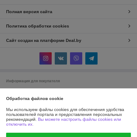
Полная версия сайта
Политика обработки cookies
Сайт создан на платформе Deal.by
Информация для покупателя
Юридическое лицо:
Общество с ограниченной ответственностью
"АГРОТЕХГРУПП"
Обработка файлов cookie
220055, г. Минск, проезд Масюковщина, д. 4, каб. 37
Мы используем файлы cookies для обеспечения удобства
Регистрационный номер ЕГР: 192786651
пользователей портала и предоставления персональных
рекомендаций.
Вы можете настроить файлы cookies или
УНП: 192786651
отключить их.
Регистрационный орган: Минский горисполком, 8 017 2043106