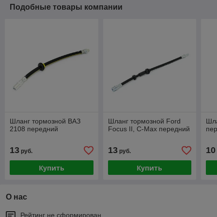
Подобные товары компании
Шланг тормозной ВАЗ
Шланг тормозной Ford
Шл
2108 передний
Focus II, C-Max передний
пер
13
13
10
руб.
руб.
Купить
Купить
О нас
Рейтинг не сформирован