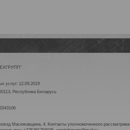
ОТЕХГРУПП"
х услуг: 12.09.2019
60113, Республика Беларусь
 2043106
роезд Масюковщина, 4, Контакты уполномоченного рассматриват
ских лиц: +375291758035, agrotehgrupp@mail.ru