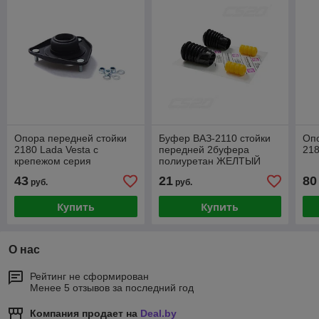
Опора передней стойки
Буфер ВАЗ-2110 стойки
Опо
2180 Lada Vesta с
передней 2буфера
218
крепежом серия
полиуретан ЖЕЛТЫЙ
Оригинал +
+2чехла ЧЕРНЫЙ к-т.2шт
43
21
80
руб.
руб.
Comfort
Купить
Купить
О нас
Рейтинг не сформирован
Менее 5 отзывов за последний год
Компания продает на
Deal.by