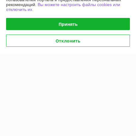
График работы
рекомендаций.
Вы можете настроить файлы cookies или
отключить их.
Полная версия сайта
Принять
Политика обработки cookies
Отклонить
Сайт создан на платформе Deal.by
Информация для покупателя
Юридическое лицо:
Общество с ограниченной ответственностью
"АГРОТЕХГРУПП"
220055, г. Минск, проезд Масюковщина, д. 4, каб. 37
Регистрационный номер ЕГР: 192786651
УНП: 192786651
Регистрационный орган: Минский горисполком, 8 017 2043106