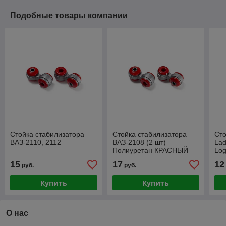
Подобные товары компании
Стойка стабилизатора
Стойка стабилизатора
Сто
ВАЗ-2110, 2112
ВАЗ-2108 (2 шт)
Lad
Полиуретан КРАСНЫЙ
Log
усиленная
Alm
15
17
12
руб.
руб.
запатентованная
аллюминевая арматура
Купить
Купить
О нас