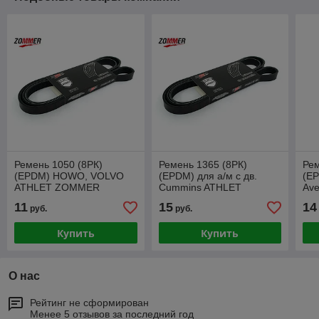
Ремень 1050 (8РК)
Ремень 1365 (8РК)
Рем
(EPDM) HOWO, VOLVO
(EPDM) для а/м с дв.
(EP
ATHLET ZOMMER
Cummins ATHLET
Ave
ZOMMER
BM
11
15
14
руб.
руб.
Купить
Купить
О нас
Рейтинг не сформирован
Менее 5 отзывов за последний год