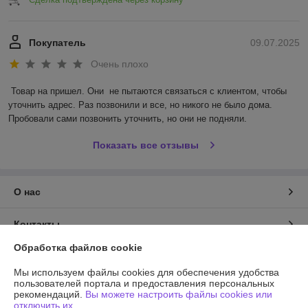
Покупатель
09.07.2025
Очень плохо
Товар на пришел. Они  не пытаются связаться с клиентом, чтобы 
уточнить адрес. Раз позвонили и все, но никого не было дома. 
Пробовали сами позвонить уточнить, но они не подняли.
Показать все отзывы
О нас
Контакты
Обработка файлов cookie
Доставка и оплата
Мы используем файлы cookies для обеспечения удобства
пользователей портала и предоставления персональных
График работы
рекомендаций.
Вы можете настроить файлы cookies или
отключить их.