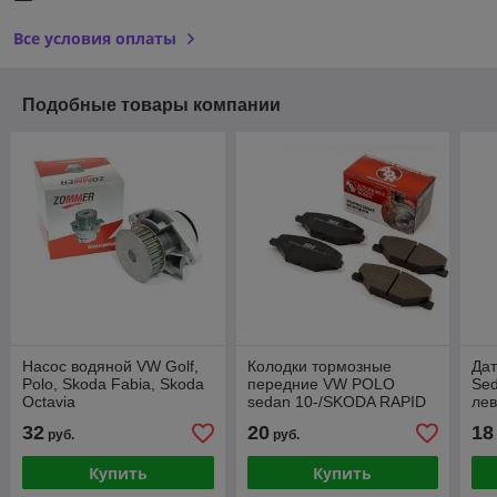
Все условия оплаты
Подобные товары компании
Насос водяной VW Golf,
Колодки тормозные
Дат
Polo, Skoda Fabia, Skoda
передние VW POLO
Sed
Octavia
sedan 10-/SKODA RAPID
лев
14-
32
20
18
руб.
руб.
Купить
Купить