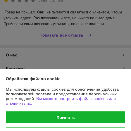
Очень плохо
Товар на пришел. Они  не пытаются связаться с клиентом, чтобы 
уточнить адрес. Раз позвонили и все, но никого не было дома. 
Пробовали сами позвонить уточнить, но они не подняли.
Показать все отзывы
О нас
Контакты
Обработка файлов cookie
Доставка и оплата
Мы используем файлы cookies для обеспечения удобства
пользователей портала и предоставления персональных
График работы
рекомендаций.
Вы можете настроить файлы cookies или
отключить их.
Полная версия сайта
Принять
Политика обработки cookies