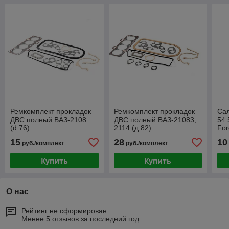
Ремкомплект прокладок
Ремкомплект прокладок
Сал
ДВС полный ВАЗ-2108
ДВС полный ВАЗ-21083,
54.
(d.76)
2114 (д.82)
For
/Tr
15
28
10
руб./комплект
руб./комплект
Купить
Купить
О нас
Рейтинг не сформирован
Менее 5 отзывов за последний год