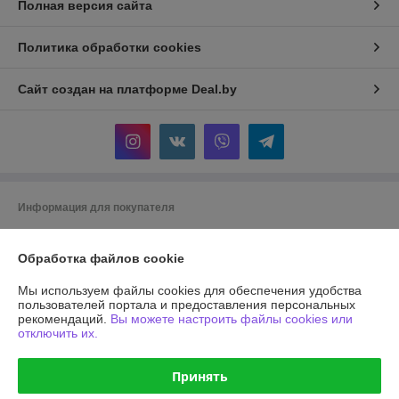
Полная версия сайта
Политика обработки cookies
Сайт создан на платформе Deal.by
Информация для покупателя
Юридическое лицо:
Общество с ограниченной ответственностью
"АГРОТЕХГРУПП"
Обработка файлов cookie
220055, г. Минск, проезд Масюковщина, д. 4, каб. 37
Мы используем файлы cookies для обеспечения удобства
Регистрационный номер ЕГР: 192786651
пользователей портала и предоставления персональных
рекомендаций.
Вы можете настроить файлы cookies или
УНП: 192786651
отключить их.
Регистрационный орган: Минский горисполком, 8 017 2043106
Принять
Дата регистрации компании: 13.03.2017