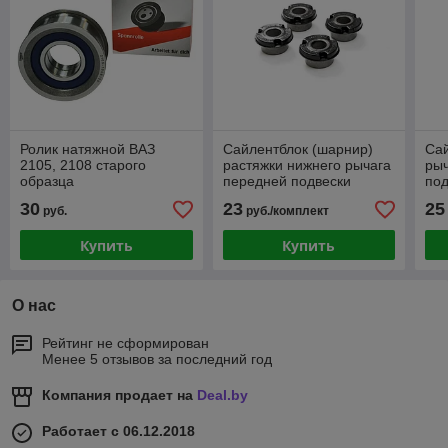
Ролик натяжной ВАЗ
Сайлентблок (шарнир)
Са
2105, 2108 старого
растяжки нижнего рычага
рыч
образца
передней подвески
под
задние ВАЗ-2108-
(ко
30
23
25
руб.
руб./комплект
099,2113-15,2110-
12,1118, 2170
Купить
Купить
О нас
Рейтинг не сформирован
Менее 5 отзывов за последний год
Компания продает на
Deal.by
Работает с 06.12.2018