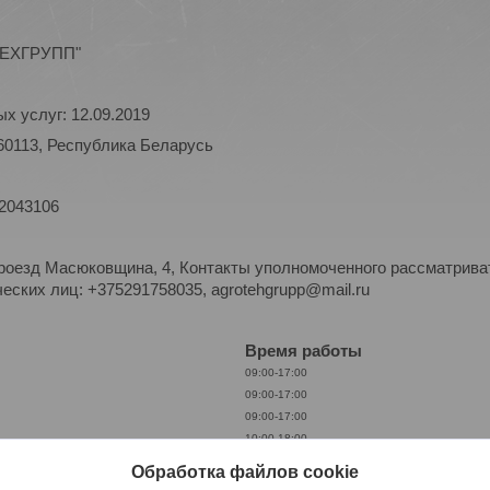
ОТЕХГРУПП"
х услуг: 12.09.2019
60113, Республика Беларусь
 2043106
роезд Масюковщина, 4, Контакты уполномоченного рассматриват
ских лиц: +375291758035, agrotehgrupp@mail.ru
Время работы
09:00-17:00
09:00-17:00
09:00-17:00
10:00-18:00
09:00-17:00
Обработка файлов cookie
Выходной