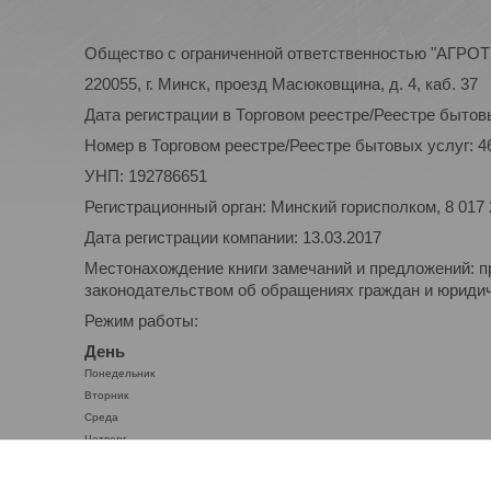
Общество с ограниченной ответственностью "АГР
220055, г. Минск, проезд Масюковщина, д. 4, каб. 37
Дата регистрации в Торговом реестре/Реестре бытовы
Номер в Торговом реестре/Реестре бытовых услуг: 4
УНП: 192786651
Регистрационный орган: Минский горисполком, 8 017
Дата регистрации компании: 13.03.2017
Местонахождение книги замечаний и предложений: п
законодательством об обращениях граждан и юридиче
Режим работы:
День
Понедельник
Вторник
Среда
Четверг
Пятница
Суббота