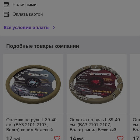
Наличными
Оплата картой
Все условия оплаты
Подобные товары компании
Оплетка на руль L 39-40
Оплетка на руль L 39-40
Опл
см. (ВАЗ 2101-2107,
см. (ВАЗ 2101-2107,
см.
Волга) винил Бежевый
Волга) винил Бежевый
Вол
17
14
17
руб.
руб.