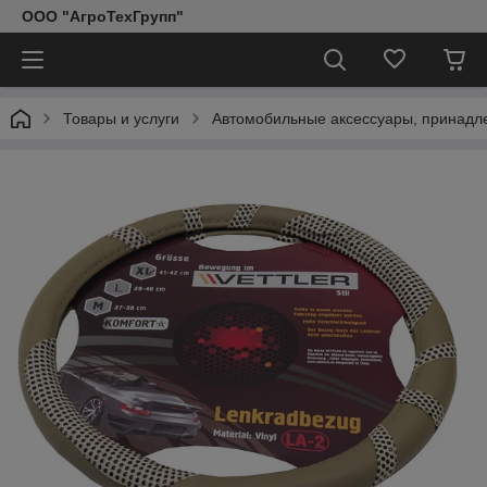
ООО "АгроТехГрупп"
Товары и услуги
Автомобильные аксессуары, принадл