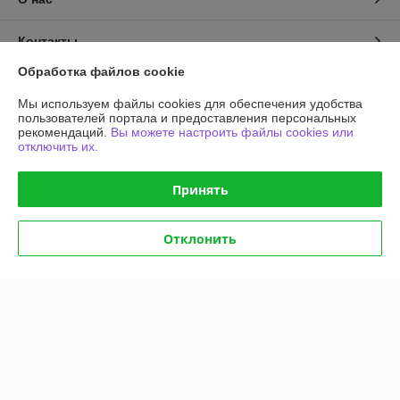
Контакты
Обработка файлов cookie
Доставка и оплата
Мы используем файлы cookies для обеспечения удобства
пользователей портала и предоставления персональных
График работы
рекомендаций.
Вы можете настроить файлы cookies или
отключить их.
Полная версия сайта
Принять
Политика обработки cookies
Отклонить
Сайт создан на платформе Deal.by
Информация для покупателя
Юридическое лицо:
Общество с ограниченной ответственностью