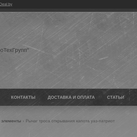
Deal.by
оТехГрупп"
КОНТАКТЫ
ДОСТАВКА И ОПЛАТА
СТАТЬИ
и элементы
Рычаг троса открывания капота уаз-патриот