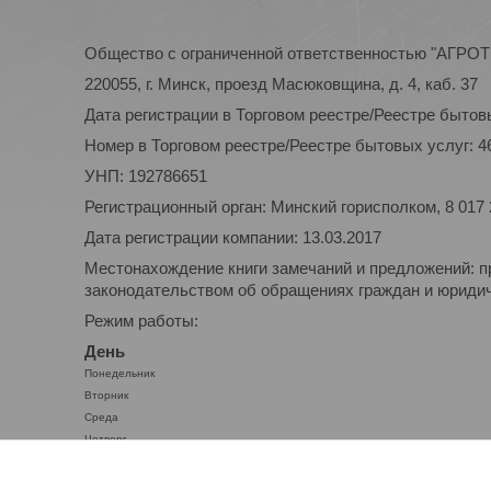
Общество с ограниченной ответственностью "АГР
220055, г. Минск, проезд Масюковщина, д. 4, каб. 37
Дата регистрации в Торговом реестре/Реестре бытовы
Номер в Торговом реестре/Реестре бытовых услуг: 4
УНП: 192786651
Регистрационный орган: Минский горисполком, 8 017
Дата регистрации компании: 13.03.2017
Местонахождение книги замечаний и предложений: п
законодательством об обращениях граждан и юридиче
Режим работы:
День
Понедельник
Вторник
Среда
Четверг
Пятница
Суббота