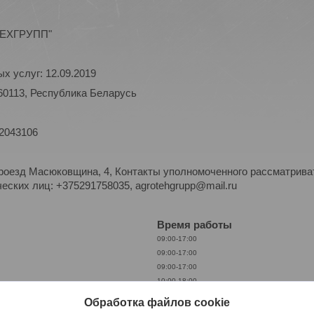
ОТЕХГРУПП"
х услуг: 12.09.2019
60113, Республика Беларусь
 2043106
роезд Масюковщина, 4, Контакты уполномоченного рассматриват
ских лиц: +375291758035, agrotehgrupp@mail.ru
Время работы
09:00-17:00
09:00-17:00
09:00-17:00
10:00-18:00
09:00-17:00
Обработка файлов cookie
Выходной