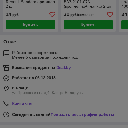
Renault Sandero оригинал
ВАЗ-2101-073
по
2 шт
(крепление+планка) 2 шт
40
14
30
34
руб.
руб./комплект
Купить
Купить
О нас
Рейтинг не сформирован
Менее 5 отзывов за последний год
Компания продает на
Deal.by
Работает с 06.12.2018
г. Клецк
ул.Привокзальная,4, Клецк, Беларусь
Контакты
Показать весь график работы
Сегодня выходной