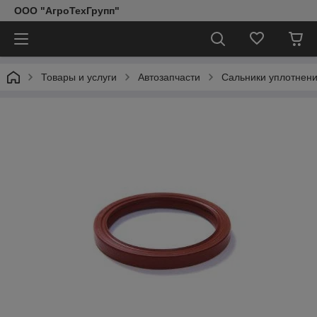
ООО "АгроТехГрупп"
Товары и услуги
Автозапчасти
Сальники уплотнен