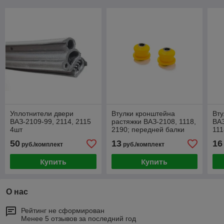
Уплотнители двери
Втулки кронштейна
Вту
ВАЗ-2109-99, 2114, 2115
растяжки ВАЗ-2108, 1118,
ВАЗ
4шт
2190; передней балки
111
ВАЗ-2110, 2170
ЖЕ
50
13
16
руб./комплект
руб./комплект
се
Купить
Купить
О нас
Рейтинг не сформирован
Менее 5 отзывов за последний год