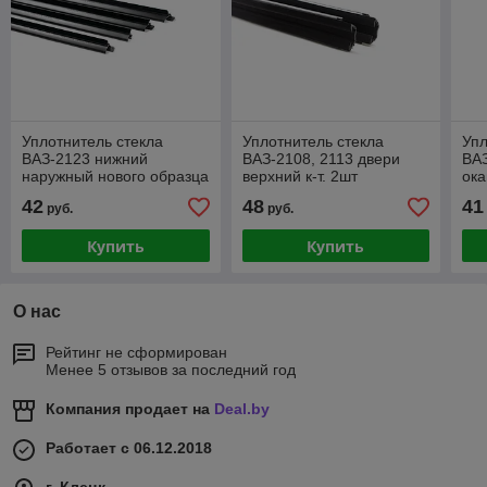
Уплотнитель стекла
Уплотнитель стекла
Упл
ВАЗ-2123 нижний
ВАЗ-2108, 2113 двери
ВАЗ
наружный нового образца
верхний к-т. 2шт
ока
(с двойной лапкой) к-т.
42
48
41
руб.
руб.
4шт
Купить
Купить
О нас
Рейтинг не сформирован
Менее 5 отзывов за последний год
Компания продает на
Deal.by
Работает с 06.12.2018