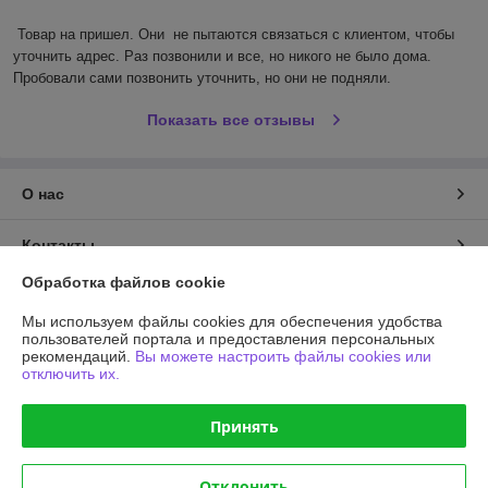
Товар на пришел. Они  не пытаются связаться с клиентом, чтобы 
уточнить адрес. Раз позвонили и все, но никого не было дома. 
Пробовали сами позвонить уточнить, но они не подняли.
Показать все отзывы
О нас
Контакты
Обработка файлов cookie
Доставка и оплата
Мы используем файлы cookies для обеспечения удобства
пользователей портала и предоставления персональных
График работы
рекомендаций.
Вы можете настроить файлы cookies или
отключить их.
Полная версия сайта
Принять
Политика обработки cookies
Отклонить