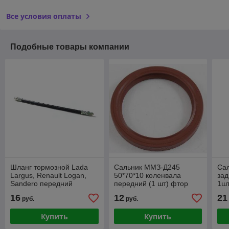
Все условия оплаты
Подобные товары компании
Шланг тормозной Lada
Сальник ММЗ-Д245
Са
Largus, Renault Logan,
50*70*10 коленвала
за
Sandero передний
передний (1 шт) фтор
1ш
16
12
21
руб.
руб.
Купить
Купить