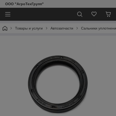
ООО "АгроТехГрупп"
Товары и услуги
Автозапчасти
Сальники уплотнен