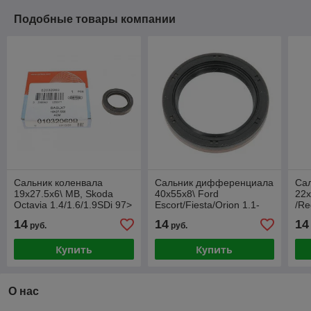
Подобные товары компании
Сальник коленвала
Сальник дифференциала
Сал
19x27.5x6\ MB, Skoda
40x55x8\ Ford
22x
Octavia 1.4/1.6/1.9SDi 97>
Escort/Fiesta/Orion 1.1-
/Re
1.8/1.6D/1.8D 80>
14
14
14
руб.
руб.
Купить
Купить
О нас