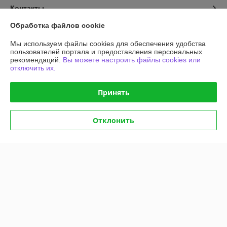
Контакты
Обработка файлов cookie
Доставка и оплата
Мы используем файлы cookies для обеспечения удобства
пользователей портала и предоставления персональных
График работы
рекомендаций.
Вы можете настроить файлы cookies или
отключить их.
Полная версия сайта
Принять
Политика обработки cookies
Отклонить
Сайт создан на платформе Deal.by
Информация для покупателя
Юридическое лицо:
Общество с ограниченной ответственностью
"АГРОТЕХГРУПП"
220055, г. Минск, проезд Масюковщина, д. 4, каб. 37