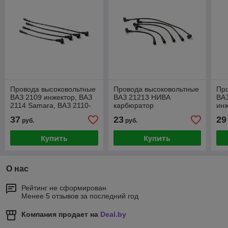
Провода высоковольтные
Провода высоковольтные
Пр
ВАЗ 2109 инжектор, ВАЗ
ВАЗ 21213 НИВА
ВАЗ
2114 Samara, ВАЗ 2110-
карбюратор
ин
12
37
23
29
руб.
руб.
Купить
Купить
О нас
Рейтинг не сформирован
Менее 5 отзывов за последний год
Компания продает на
Deal.by