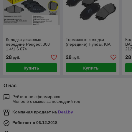
Колодки дисковые
Тормозные колодки
Кол
передние Peugeot 308
(передние) Hyndai, KIA
ВАЗ
1.4/1.6 07>
212
28
28
28
руб.
руб.
Купить
Купить
О нас
Рейтинг не сформирован
Менее 5 отзывов за последний год
Компания продает на
Deal.by
Работает с 06.12.2018