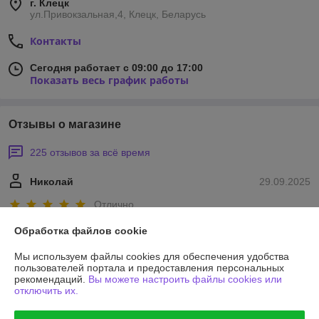
г. Клецк
ул.Привокзальная,4, Клецк, Беларусь
Контакты
Сегодня работает с 09:00 до 17:00
Показать весь график работы
Отзывы о магазине
225 отзывов за всё время
Николай
29.09.2025
Отлично
Обработка файлов cookie
Всё хорошо
Мы используем файлы cookies для обеспечения удобства
Сделка подтверждена через корзину
пользователей портала и предоставления персональных
рекомендаций.
Вы можете настроить файлы cookies или
отключить их.
Покупатель
09.07.2025