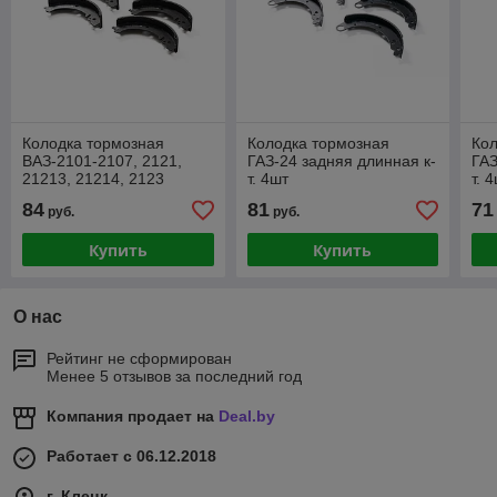
Колодка тормозная
Колодка тормозная
Кол
ВАЗ-2101-2107, 2121,
ГАЗ-24 задняя длинная к-
ГАЗ
21213, 21214, 2123
т. 4шт
т. 
задняя к-т. 4шт
84
81
71
руб.
руб.
Купить
Купить
О нас
Рейтинг не сформирован
Менее 5 отзывов за последний год
Компания продает на
Deal.by
Работает с 06.12.2018
г. Клецк