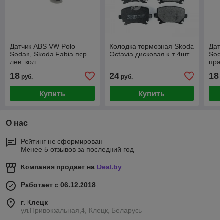
Датчик ABS VW Polo
Колодка тормозная Skoda
Дат
Sedan, Skoda Fabia пер.
Octavia дисковая к-т 4шт.
Sed
лев. кол.
пра
18
24
18
руб.
руб.
Купить
Купить
О нас
Рейтинг не сформирован
Менее 5 отзывов за последний год
Компания продает на
Deal.by
Работает с 06.12.2018
г. Клецк
ул.Привокзальная,4, Клецк, Беларусь