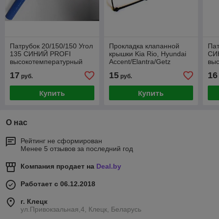
Патрубок 20/150/150 Угол
Прокладка клапанной
Пат
135 СИНИЙ PROFI
крышки Kia Rio, Hyundai
СИ
высокотемпературный
Accent/Elantra/Getz
вы
СИНИЙ СИЛИКОН
1.4/1.6 00>
СИ
17
15
16
руб.
руб.
Купить
Купить
О нас
Рейтинг не сформирован
Менее 5 отзывов за последний год
Компания продает на
Deal.by
Работает с 06.12.2018
г. Клецк
ул.Привокзальная,4, Клецк, Беларусь