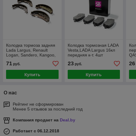
Колодка тормоза задняя
Колодка тормозная LADA
Ко
Lada Largus, Renault
Vesta,LADA Largus 16кл
пе
Logan, Sandero, Kangoo,
передняя к-т. 4шт
QA
Duster (4 шт)
71
23
26
руб.
руб.
Купить
Купить
О нас
Рейтинг не сформирован
Менее 5 отзывов за последний год
Компания продает на
Deal.by
Работает с 06.12.2018