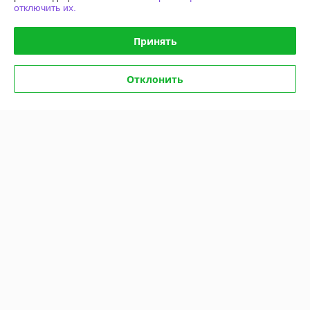
отключить их.
Полная версия сайта
Принять
Политика обработки cookies
Отклонить
Сайт создан на платформе Deal.by
Информация для покупателя
Юридическое лицо:
Общество с ограниченной ответственностью
"АГРОТЕХГРУПП"
220055, г. Минск, проезд Масюковщина, д. 4, каб. 37
Регистрационный номер ЕГР: 192786651
УНП: 192786651
Регистрационный орган: Минский горисполком, 8 017 2043106