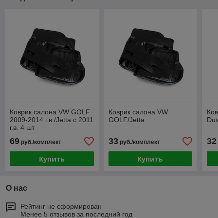
Коврик салона VW GOLF
Коврик салона VW
Ков
2009-2014 г.в./Jetta с 2011
GOLF/Jetta
Dus
г.в. 4 шт
69
33
32
руб./комплект
руб./комплект
Купить
Купить
О нас
Рейтинг не сформирован
Менее 5 отзывов за последний год