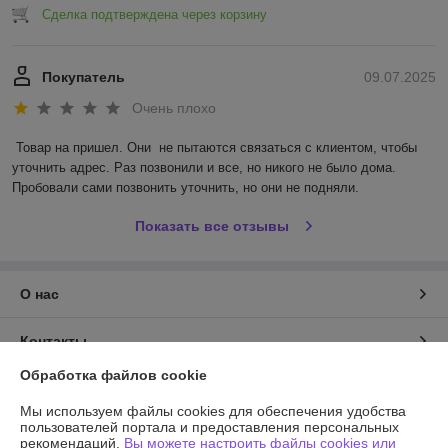
Сделка подтверждена через корзину
Покупатель
09.07.2025
Очень плохо
Товар на пришел. Они  не пытаются связаться с клиентом, чтобы 
уточнить адрес. Раз позвонили и все, но никого не было дома. 
Пробовали сами позвонить уточнить, но они не подняли.
Показать все отзывы
О нас
Контакты
Обработка файлов cookie
Доставка и оплата
Мы используем файлы cookies для обеспечения удобства
пользователей портала и предоставления персональных
График работы
рекомендаций.
Вы можете настроить файлы cookies или