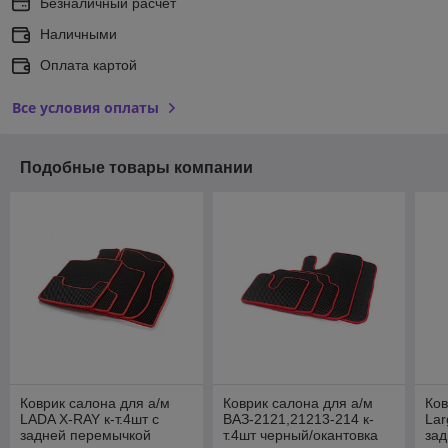
Безналичный расчет
Наличными
Оплата картой
Все условия оплаты
Подобные товары компании
Коврик салона для а/м
Коврик салона для а/м
Ков
LADA X-RAY к-т.4шт с
ВАЗ-2121,21213-214 к-
Lar
задней перемычкой
т.4шт черный/окантовка
за