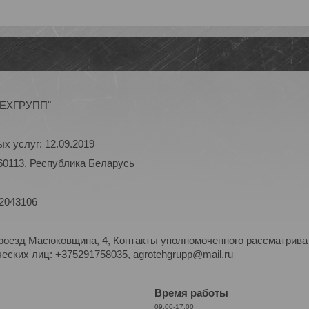
ОТЕХГРУПП"
х услуг: 12.09.2019
60113, Республика Беларусь
 2043106
роезд Масюковщина, 4, Контакты уполномоченного рассматриват
ских лиц: +375291758035, agrotehgrupp@mail.ru
Время работы
09:00-17:00