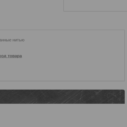
анные нитью
код товара